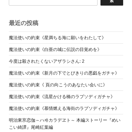
索
送
り
最近の投稿
魔法使いの約束《星満ちる海に願いをわたして》
魔法使いの約束《白亜の城に伝説の目覚めを》
今度は殺されたくないアザラシさん: 2
魔法使いの約束《新月の下でとびきりの悪戯をガチャ》
魔法使いの約束《 頁の向こうのあなたい会いに》
魔法使いの約束《流星かける橋のラプソディガチャ》
魔法使いの約束《慕情燃える海街のラプソディガチャ》
明治東亰恋伽～ハヰカラデヱト～ 本編ストーリー『めい
こい綺譚』尾崎紅葉編