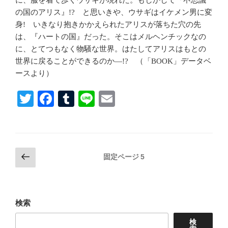
の国のアリス』!? と思いきや、ウサギはイケメン男に変
身! いきなり抱きかかえられたアリスが落ちた穴の先
は、『ハートの国』だった。そこはメルヘンチックなの
に、とてつもなく物騒な世界。はたしてアリスはもとの
世界に戻ることができるのか―!? （「BOOK」データベ
ースより）
T
Fa
T
Li
E
wi
ce
u
ne
m
tte
bo
m
ail
r
ok
bl
投
前
固定ページ
5
r
の
稿
ペ
の
ー
ペ
ジ
検索
ー
検
ジ