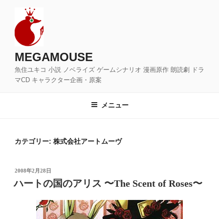
コ
ン
テ
ン
ツ
MEGAMOUSE
へ
魚住ユキコ 小説 ノベライズ ゲームシナリオ 漫画原作 朗読劇 ドラ
ス
マCD キャラクター企画・原案
キ
ッ
メニュー
プ
カテゴリー:
株式会社アートムーヴ
投
2008年2月28日
稿
ハートの国のアリス 〜The Scent of Roses〜
日: